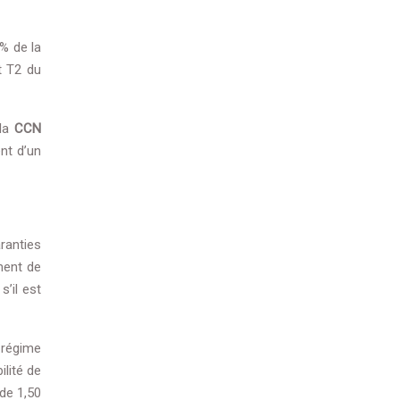
 % de la
t T2 du
 la
CCN
ent d’un
ranties
ment de
’il est
u régime
lité de
de 1,50