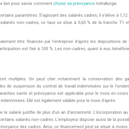
 le lien pour savoir comment
choisir sa prévoyance
métallurgie.
ertains paramètres. S’agissant des salariés cadres, il s’élève à 1,12
 salariés non-cadres, ce taux se situe à 0,60 % de la tranche T1 e
galement être financée par l’entreprise d’après les dispositions de
articipation est fixé à 100 %. Les non-cadres, quant à eux, bénéfici
ont multiples. On peut citer notamment la conservation des ga
odes de suspension du contrat de travail indemnisées sur le fonde
aranties santé et prévoyance est applicable pour le mois en cours s
indemnisées. Elle est également valable pour le mois d’après.
 le salarié justifie de plus d’un an d’ancienneté. L’incorporation a
rtains salariés non-cadres. L’employeur dispose aussi de la possibi
prévoyance des cadres. Ainsi, ce financement peut se situer à moins 