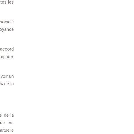
utes les
sociale
voyance
 accord
reprise.
avoir un
 % de la
e de la
que est
utuelle