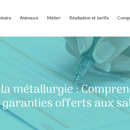
ntaire
Animaux
Métier
Résiliation et tarifs
Compa
la métallurgie : Compren
s garanties offerts aux sa