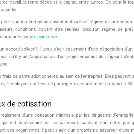
re de travail, la rente décès et le capital, entre autres. Ce sont là to
 accéder.
ée pour que les entreprises ayant instauré un régime de protection 
usieurs conditions doivent être réunies lorsqu’un régime de pré
ges procurés par
pro.apicil.com
.
un accord collectif. Il peut s’agir également d’une négociation d’un
ssi qu’il y ait l’approbation d’un projet émanant du dirigeant d’ent
uise.
es frais de santé additionnelles au sein de l’entreprise. Elles peuvent 
-ci, l’employeur est tenu de participer éventuellement au taux de 50
ux de cotisation
glement d’une cotisation minimale par les dirigeants d’entrepris
 qui est destinataire de ce paiement, sachant que cette prati
nant ces organismes, il peut s’agir d’un organisme assureur, d’une m